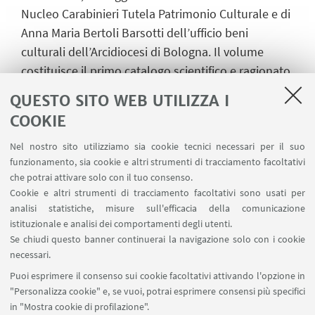
Nucleo Carabinieri Tutela Patrimonio Culturale e di
Anna Maria Bertoli Barsotti dell’ufficio beni
culturali dell’Arcidiocesi di Bologna. Il volume
costituisce il primo catalogo scientifico e ragionato
del piccolo, ma importante, Museo di Santo
QUESTO SITO WEB UTILIZZA I
Stefano, si è giovato del contributo di molte
COOKIE
studiose e studiosi e tiene conto di tutti gli oggetti
(dipinti, sculture, suppellettili sacre) che sono
Nel nostro sito utilizziamo sia cookie tecnici necessari per il suo
funzionamento, sia cookie e altri strumenti di tracciamento facoltativi
confluiti nel Museo della basilica stefaniana.
che potrai attivare solo con il tuo consenso.
Cookie e altri strumenti di tracciamento facoltativi sono usati per
analisi statistiche, misure sull'efficacia della comunicazione
istituzionale e analisi dei comportamenti degli utenti.
IN EVIDENZA
Se chiudi questo banner continuerai la navigazione solo con i cookie
Locandina
[ .jpeg 685Kb ]
necessari.
Puoi esprimere il consenso sui cookie facoltativi attivando l'opzione in
Il Museo di Santo Stefano a Bologna
"Personalizza cookie" e, se vuoi, potrai esprimere consensi più specifici
in "Mostra cookie di profilazione".