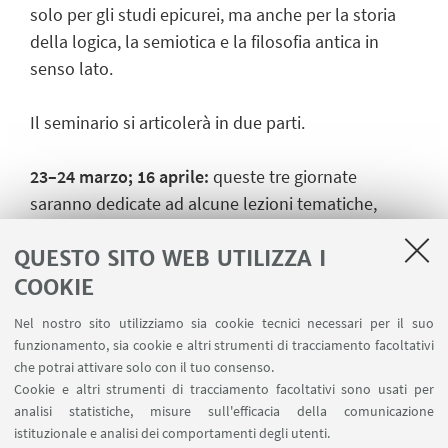
solo per gli studi epicurei, ma anche per la storia
della logica, la semiotica e la filosofia antica in
senso lato.
Il seminario si articolerà in due parti.
23–24 marzo; 16 aprile:
queste tre giornate
saranno dedicate ad alcune lezioni tematiche,
tenute da docenti dell’Università di Bologna e di
QUESTO SITO WEB UTILIZZA I
altre università italiane e internazionali.
COOKIE
25–26 marzo:
il lavoro sarà completato con la
Nel nostro sito utilizziamo sia cookie tecnici necessari per il suo
lettura e la discussione di alcuni passi selezionati
funzionamento, sia cookie e altri strumenti di tracciamento facoltativi
del testo a cura di un gruppo di studenti volontari
che potrai attivare solo con il tuo consenso.
Cookie e altri strumenti di tracciamento facoltativi sono usati per
(reading group).
analisi statistiche, misure sull'efficacia della comunicazione
istituzionale e analisi dei comportamenti degli utenti.