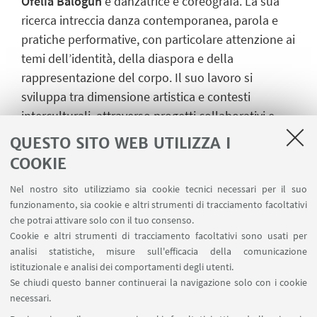
Ofelia Balogun
è danzatrice e coreografa. La sua
ricerca intreccia danza contemporanea, parola e
pratiche performative, con particolare attenzione ai
temi dell’identità, della diaspora e della
rappresentazione del corpo. Il suo lavoro si
sviluppa tra dimensione artistica e contesti
interculturali, attraverso progetti collaborativi e
internazionali.
QUESTO SITO WEB UTILIZZA I
Nell’ambito del convegno internazionale
COOKIE
Negotiating Borders Through Art (15–17 maggio
Nel nostro sito utilizziamo sia cookie tecnici necessari per il suo
2026)
, organizzato dal Corso di Alta Formazione
funzionamento, sia cookie e altri strumenti di tracciamento facoltativi
“Mediazione artistica in contesti interculturali”
, in
che potrai attivare solo con il tuo consenso.
Cookie e altri strumenti di tracciamento facoltativi sono usati per
collaborazione con Cantieri Meticci.
analisi statistiche, misure sull'efficacia della comunicazione
istituzionale e analisi dei comportamenti degli utenti.
Se chiudi questo banner continuerai la navigazione solo con i cookie
IN EVIDENZA
necessari.