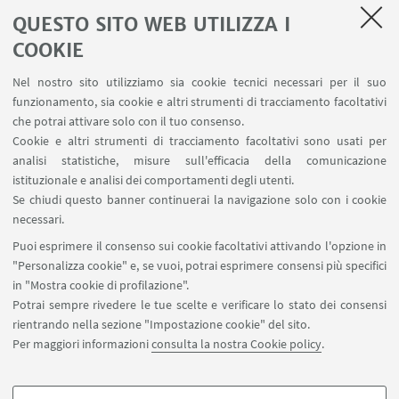
soltanto una mostra fotografica, ma un dispositivo
QUESTO SITO WEB UTILIZZA I
di racconto che invita a ripensare il calcio come
COOKIE
pratica culturale e sociale, capace di generare
legami, produrre significati e costruire forme di vita
Nel nostro sito utilizziamo sia cookie tecnici necessari per il suo
funzionamento, sia cookie e altri strumenti di tracciamento facoltativi
condivisa.
che potrai attivare solo con il tuo consenso.
Cookie e altri strumenti di tracciamento facoltativi sono usati per
analisi statistiche, misure sull'efficacia della comunicazione
istituzionale e analisi dei comportamenti degli utenti.
IN EVIDENZA
Se chiudi questo banner continuerai la navigazione solo con i cookie
Adiacenze
necessari.
Puoi esprimere il consenso sui cookie facoltativi attivando l'opzione in
Locandina
[ .jpg 2086Kb ]
"Personalizza cookie" e, se vuoi, potrai esprimere consensi più specifici
in "Mostra cookie di profilazione".
Potrai sempre rivedere le tue scelte e verificare lo stato dei consensi
rientrando nella sezione "Impostazione cookie" del sito.
Per maggiori informazioni
consulta la nostra Cookie policy
.