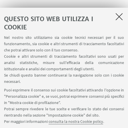
QUESTO SITO WEB UTILIZZA I
L’iniziativa fa parte del progetto
Performing
Gender Dancing in Your Shoes
, progetto co-
COOKIE
finanziato dal programma Creative Europe
Nel nostro sito utilizziamo sia cookie tecnici necessari per il suo
Programme dell’Unione Europea ed è presentato
funzionamento, sia cookie e altri strumenti di tracciamento facoltativi
nell’ambito del programma Gender Bender
che potrai attivare solo con il tuo consenso.
Cookie e altri strumenti di tracciamento facoltativi sono usati per
Festival.
analisi statistiche, misure sull'efficacia della comunicazione
istituzionale e analisi dei comportamenti degli utenti.
Se chiudi questo banner continuerai la navigazione solo con i cookie
IN EVIDENZA
necessari.
Puoi esprimere il consenso sui cookie facoltativi attivando l'opzione in
Crowded Bodies
"Personalizza cookie" e, se vuoi, potrai esprimere consensi più specifici
in "Mostra cookie di profilazione".
Potrai sempre rivedere le tue scelte e verificare lo stato dei consensi
rientrando nella sezione "Impostazione cookie" del sito.
Per maggiori informazioni
consulta la nostra Cookie policy
.