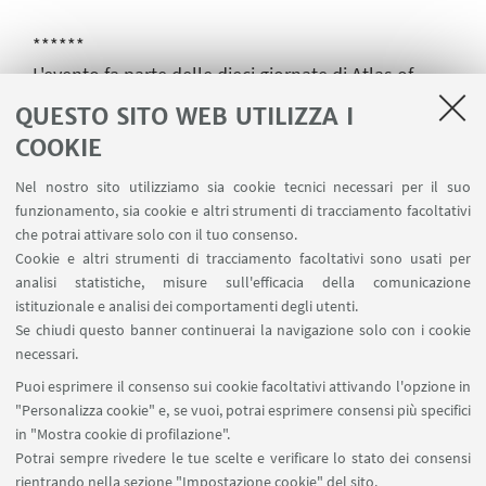
******
L'evento fa parte delle dieci giornate di
Atlas of
Transitions Biennale •
HOME
- festival promosso da
QUESTO SITO WEB UTILIZZA I
ERT - Emilia Romagna Teatro Fondazione
COOKIE
nell'ambito del progetto europeo
Atlas of
Nel nostro sito utilizziamo sia cookie tecnici necessari per il suo
Transitions
(programma Creative Europe
funzionamento, sia cookie e altri strumenti di tracciamento facoltativi
dell'Unione Europea)
che potrai attivare solo con il tuo consenso.
Cookie e altri strumenti di tracciamento facoltativi sono usati per
Ulteriori informazioni su questo evento…
analisi statistiche, misure sull'efficacia della comunicazione
istituzionale e analisi dei comportamenti degli utenti.
Se chiudi questo banner continuerai la navigazione solo con i cookie
IN EVIDENZA
necessari.
Puoi esprimere il consenso sui cookie facoltativi attivando l'opzione in
Atlas of Transitions Biennale • HOME
"Personalizza cookie" e, se vuoi, potrai esprimere consensi più specifici
in "Mostra cookie di profilazione".
Potrai sempre rivedere le tue scelte e verificare lo stato dei consensi
rientrando nella sezione "Impostazione cookie" del sito.