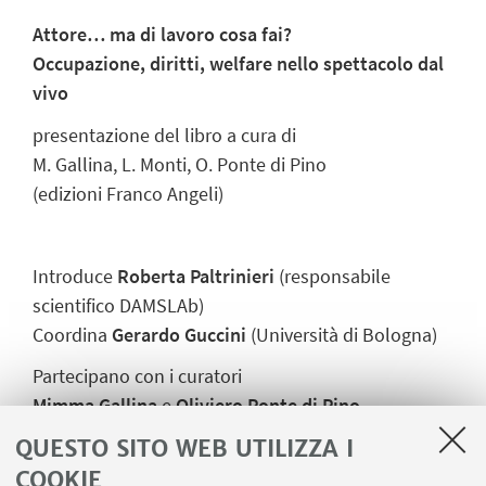
Attore… ma di lavoro cosa fai?
Occupazione, diritti, welfare nello spettacolo dal
vivo
presentazione del libro a cura di
M. Gallina, L. Monti, O. Ponte di Pino
(edizioni Franco Angeli)
Introduce
Roberta Paltrinieri
(responsabile
scientifico DAMSLAb)
Coordina
Gerardo Guccini
(Università di Bologna)
Partecipano con i curatori
Mimma Gallina
e
Oliviero Ponte di Pino
,
QUESTO SITO WEB UTILIZZA I
Emanuela Bizi
(Segretario nazionale SLC-CGIL)
Fabio Mangolini
(regista e attore)
COOKIE