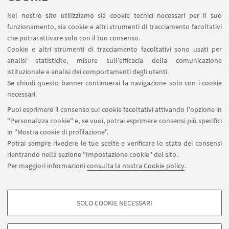
Valentina Montalto
(Joint Research Center,
Nel nostro sito utilizziamo sia cookie tecnici necessari per il suo
Commissione Europea)
funzionamento, sia cookie e altri strumenti di tracciamento facoltativi
Antonio Taormina
(comitato scientifico
che potrai attivare solo con il tuo consenso.
Cookie e altri strumenti di tracciamento facoltativi sono usati per
Fondazione Symbola)
analisi statistiche, misure sull'efficacia della comunicazione
istituzionale e analisi dei comportamenti degli utenti.
Se chiudi questo banner continuerai la navigazione solo con i cookie
IN EVIDENZA
necessari.
Puoi esprimere il consenso sui cookie facoltativi attivando l'opzione in
DAMSLab | Attività 2019
"Personalizza cookie" e, se vuoi, potrai esprimere consensi più specifici
in "Mostra cookie di profilazione".
Potrai sempre rivedere le tue scelte e verificare lo stato dei consensi
rientrando nella sezione "Impostazione cookie" del sito.
Per maggiori informazioni
consulta la nostra Cookie policy
.
SOLO COOKIE NECESSARI
Seguici su:
COOKIE DI PROFILAZIONE - FACOLTATIVI