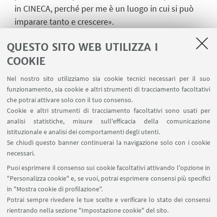
in CINECA, perché per me è un luogo in cui si può
imparare tanto e crescere».
A noi dunque non resta che fare i complimenti a
QUESTO SITO WEB UTILIZZA I
Giuseppe per il premio ricevuto, per il suo percorso
COOKIE
universitario di eccellenza, e augurargli il meglio
per il suo futuro professionale.
Nel nostro sito utilizziamo sia cookie tecnici necessari per il suo
funzionamento, sia cookie e altri strumenti di tracciamento facoltativi
che potrai attivare solo con il tuo consenso.
Cookie e altri strumenti di tracciamento facoltativi sono usati per
analisi statistiche, misure sull'efficacia della comunicazione
istituzionale e analisi dei comportamenti degli utenti.
Se chiudi questo banner continuerai la navigazione solo con i cookie
Via Marsala 49
necessari.
+39 051 2080733
Puoi esprimere il consenso sui cookie facoltativi attivando l'opzione in
alumni@unibo.it
"Personalizza cookie" e, se vuoi, potrai esprimere consensi più specifici
in "Mostra cookie di profilazione".
Chi siamo
Potrai sempre rivedere le tue scelte e verificare lo stato dei consensi
Collabora con noi
rientrando nella sezione "Impostazione cookie" del sito.