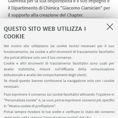
Giaffreda per la sua disponibilità e il suo impegno e
il Dipartimento di Chimica "Giacomo Ciamician" per
il supporto alla creazione del Chapter.
Per scoprire di più sulle prossime attività del nuovo
QUESTO SITO WEB UTILIZZA I
gruppo basta
collegarsi alla piattaforma social
COOKIE
AMA Community
, visitare la sezione "Chapters &
Gruppi" e iscriversi al
Chapter Ciamician
.
Nel nostro sito utilizziamo sia cookie tecnici necessari per il suo
funzionamento, sia cookie e altri strumenti di tracciamento facoltativi
che potrai attivare solo con il tuo consenso.
Cookie e altri strumenti di tracciamento facoltativi sono usati per
analisi statistiche, misure sull'efficacia della comunicazione
istituzionale e analisi dei comportamenti degli utenti.
Se chiudi questo banner continuerai la navigazione solo con i cookie
Via Marsala 49
necessari.
+39 051 2080733
Puoi esprimere il consenso sui cookie facoltativi attivando l'opzione in
alumni@unibo.it
"Personalizza cookie" e, se vuoi, potrai esprimere consensi più specifici
in "Mostra cookie di profilazione".
Chi siamo
Potrai sempre rivedere le tue scelte e verificare lo stato dei consensi
Collabora con noi
rientrando nella sezione "Impostazione cookie" del sito.