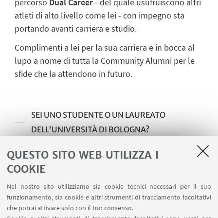
percorso
Dual Career
- del quale usufruiscono altri
atleti di alto livello come lei - con impegno sta
portando avanti carriera e studio.
Complimenti a lei per la sua carriera e in bocca al
lupo a nome di tutta la Community Alumni per le
sfide che la attendono in futuro.
SEI UNO STUDENTE O UN LAUREATO
DELL'UNIVERSITÀ DI BOLOGNA?
Iscriviti all'Associazione Almae Matris Alumni
QUESTO SITO WEB UTILIZZA I
L'Associazione ospita al suo interno due gruppi
COOKIE
dedicati allo sport: il Chapter Group Scienze
Motorie e il Topic Group Sport&Cusb.
Nel nostro sito utilizziamo sia cookie tecnici necessari per il suo
funzionamento, sia cookie e altri strumenti di tracciamento facoltativi
che potrai attivare solo con il tuo consenso.