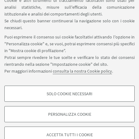
Cookie e altri strumenti di tracciamento facoltativi sono usati per
analisi statistiche, misure sull'efficacia della comunicazione
istituzionale e analisi dei comportamenti degli utenti.
Se chiudi questo banner continuerai la navigazione solo con i cookie
Via Marsala 49
necessari.
+39 051 2080733
Puoi esprimere il consenso sui cookie facoltativi attivando l'opzione in
alumni@unibo.it
"Personalizza cookie" e, se vuoi, potrai esprimere consensi più specifici
in "Mostra cookie di profilazione".
Chi siamo
Potrai sempre rivedere le tue scelte e verificare lo stato dei consensi
Collabora con noi
rientrando nella sezione "Impostazione cookie" del sito.
App AMA Community
Per maggiori informazioni
consulta la nostra Cookie policy
.
Seguici su:
SOLO COOKIE NECESSARI
COOKIE DI PROFILAZIONE - FACOLTATIVI
Si tratta di cookie utilizzati per analizzare le caratteristiche della navigazione
PERSONALIZZA COOKIE
degli utenti, creare profili in base al loro comportamento sul sito, per analisi
©Copyright 2022 - ALMA MATER STUDIORUM - Università di
di marketing.
Bologna - Via Zamboni, 33 - 40126 Bologna - Partita IVA:
Mostra cookie di profilazione
01131710376
Privacy Associazione Almae Matris Alumni
-
ACCETTA TUTTI I COOKIE
Impostazioni Cookie