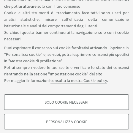
che potrai attivare solo con il tuo consenso.
Cookie e altri strumenti di tracciamento facoltativi sono usati per
analisi statistiche, misure sull'efficacia della comunicazione
istituzionale e analisi dei comportamenti degli utenti.
Se chiudi questo banner continuerai la navigazione solo con i cookie
Via Marsala 49
necessari.
+39 051 2080733
Puoi esprimere il consenso sui cookie facoltativi attivando l'opzione in
alumni@unibo.it
"Personalizza cookie" e, se vuoi, potrai esprimere consensi più specifici
in "Mostra cookie di profilazione".
Chi siamo
Potrai sempre rivedere le tue scelte e verificare lo stato dei consensi
Collabora con noi
rientrando nella sezione "Impostazione cookie" del sito.
App AMA Community
Per maggiori informazioni
consulta la nostra Cookie policy
.
Seguici su:
SOLO COOKIE NECESSARI
COOKIE DI PROFILAZIONE - FACOLTATIVI
Si tratta di cookie utilizzati per analizzare le caratteristiche della navigazione
PERSONALIZZA COOKIE
degli utenti, creare profili in base al loro comportamento sul sito, per analisi
©Copyright 2022 - ALMA MATER STUDIORUM - Università di
di marketing.
Bologna - Via Zamboni, 33 - 40126 Bologna - Partita IVA: