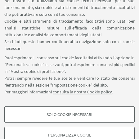
Nel nostro sito utilizziamo sia cookie tecnici necessari per il suo
L’Unità offre ai laureati l’opportunità di
funzionamento, sia cookie e altri strumenti di tracciamento facoltativi
trascorrere un periodo variabile da 3 a 6 mesi
che potrai attivare solo con il tuo consenso.
presso la struttura, in veste di frequentatori
Cookie e altri strumenti di tracciamento facoltativi sono usati per
occasionali o di laureati frequentatori; il
analisi statistiche, misure sull'efficacia della comunicazione
istituzionale e analisi dei comportamenti degli utenti.
clinical-training si basa sull’approfondimento
Se chiudi questo banner continuerai la navigazione solo con i cookie
della perinatologia, della terapia intensiva
necessari.
neonatale e della riproduzione equina.
Puoi esprimere il consenso sui cookie facoltativi attivando l'opzione in
"Personalizza cookie" e, se vuoi, potrai esprimere consensi più specifici
in "Mostra cookie di profilazione".
Potrai sempre rivedere le tue scelte e verificare lo stato dei consensi
rientrando nella sezione "Impostazione cookie" del sito.
CHI SIAMO
Per maggiori informazioni
consulta la nostra Cookie policy
.
Staff
SOLO COOKIE NECESSARI
COOKIE DI PROFILAZIONE - FACOLTATIVI
Si tratta di cookie utilizzati per analizzare le caratteristiche della navigazione
PERSONALIZZA COOKIE
degli utenti, creare profili in base al loro comportamento sul sito, per analisi