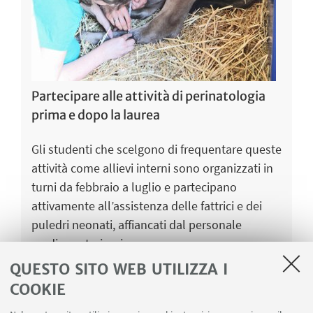
Partecipare alle attività di perinatologia
prima e dopo la laurea
Gli studenti che scelgono di frequentare queste
attività come allievi interni sono organizzati in
turni da febbraio a luglio e partecipano
attivamente all’assistenza delle fattrici e dei
puledri neonati, affiancati dal personale
medico veterinario.
Gli studenti dei primi anni o quelli che cercano
QUESTO SITO WEB UTILIZZA I
un impegno più saltuario e meno specializzato
COOKIE
possono invece partecipare come “volontari”.