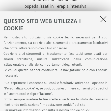
ospedalizzati in Terapia intensiva
Dalle ore 10:00 alle ore 11:00
Dalle ore 18:00 alle ore 19:00
QUESTO SITO WEB UTILIZZA I
T +39 3395407451
COOKIE
L’orario di visita agli animali
Nel nostro sito utilizziamo sia cookie tecnici necessari per il suo
ospedalizzati dovrà essere
funzionamento, sia cookie e altri strumenti di tracciamento facoltativi
concordato con il Medico
che potrai attivare solo con il tuo consenso.
Cookie e altri strumenti di tracciamento facoltativi sono usati per
analisi statistiche, misure sull'efficacia della comunicazione
Referente
istituzionale e analisi dei comportamenti degli utenti.
Se chiudi questo banner continuerai la navigazione solo con i cookie
Prof. Massimo Giunti
necessari.
Vai al sito
Puoi esprimere il consenso sui cookie facoltativi attivando l'opzione in
"Personalizza cookie" e, se vuoi, potrai esprimere consensi più specifici
in "Mostra cookie di profilazione".
Potrai sempre rivedere le tue scelte e verificare lo stato dei consensi
rientrando nella sezione "Impostazione cookie" del sito.
CHI SIAMO
Per maggiori informazioni
consulta la nostra Cookie policy
.