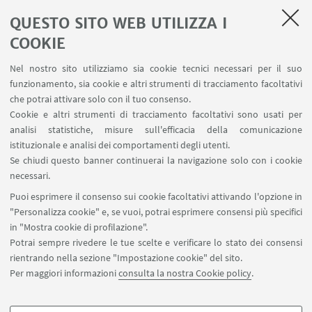
18.00.
QUESTO SITO WEB UTILIZZA I
COOKIE
Per contatti e appuntamenti
Nel nostro sito utilizziamo sia cookie tecnici necessari per il suo
scrivere una mail a:
funzionamento, sia cookie e altri strumenti di tracciamento facoltativi
dietpet.vet@unibo.it
che potrai attivare solo con il tuo consenso.
Cookie e altri strumenti di tracciamento facoltativi sono usati per
analisi statistiche, misure sull'efficacia della comunicazione
REFERENTE
istituzionale e analisi dei comportamenti degli utenti.
Se chiudi questo banner continuerai la navigazione solo con i cookie
Prof. Giacomo Biagi
necessari.
Vai al sito
Puoi esprimere il consenso sui cookie facoltativi attivando l'opzione in
"Personalizza cookie" e, se vuoi, potrai esprimere consensi più specifici
in "Mostra cookie di profilazione".
Potrai sempre rivedere le tue scelte e verificare lo stato dei consensi
rientrando nella sezione "Impostazione cookie" del sito.
CHI SIAMO
Per maggiori informazioni
consulta la nostra Cookie policy
.
Staff