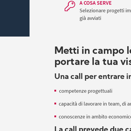
A COSA SERVE
Selezionare progetti im
già avviati
Metti in campo l
portare la tua vi
Una call per entrare i
competenze progettuali
capacità di lavorare in team, di 
conoscenze in ambito economico-f
La call prevede due c