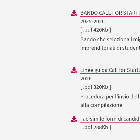
BANDO CALL FOR STARTU
2025-2026
[ .pdf 420Kb ]
Bando che seleziona i mig
imprenditoriali di student
Linee guida Call for Start
2026
[ .pdf 320Kb ]
Procedura per l'invio del
alla compilazione
Fac-simile form di candid
[ .pdf 288Kb ]