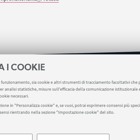
A I COOKIE
CONTATTACI
uo funzionamento, sia cookie e altri strumenti di tracciamento facoltativi che 
via Ugo Foscolo 7, Bologna (BO)
er analisi statistiche, misure sull'efficacia della comunicazione istituzionale
ookie necessari.
+39 051 2080629
ione in "Personalizza cookie" e, se vuoi, potrai esprimere consensi più specif
kto.imprenditorialita@unibo.it
onsensi rientrando nella sezione "Impostazione cookie" del sito.