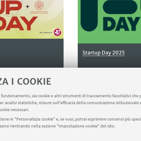
Startup Day 2025
ZA I COOKIE
uo funzionamento, sia cookie e altri strumenti di tracciamento facoltativi che 
er analisi statistiche, misure sull'efficacia della comunicazione istituzionale
ookie necessari.
ione in "Personalizza cookie" e, se vuoi, potrai esprimere consensi più specif
onsensi rientrando nella sezione "Impostazione cookie" del sito.
tartupday@unibo.it
Contatti
Area stampa
Edizioni prec