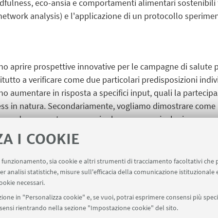
ndfulness, eco-ansia e comportamenti alimentari sostenibili 
etwork analysis) e l'applicazione di un protocollo speriment
ono aprire prospettive innovative per le campagne di salute p
tutto a verificare come due particolari predisposizioni indiv
 aumentare in risposta a specifici input, quali la partecip
ess in natura. Secondariamente, vogliamo dimostrare come l
no, da una parte, un maggior benessere psicologico personal
te evidenze aprono quindi la strada all’utilizzo di interven
ZA I COOKIE
ambientali e, più genericamente, confermano l’appropriate
 sia considerato indissolubilmente legato al benessere dell’
uo funzionamento, sia cookie e altri strumenti di tracciamento facoltativi che 
er analisi statistiche, misure sull'efficacia della comunicazione istituzionale
ookie necessari.
ione in "Personalizza cookie" e, se vuoi, potrai esprimere consensi più specif
onsensi rientrando nella sezione "Impostazione cookie" del sito.