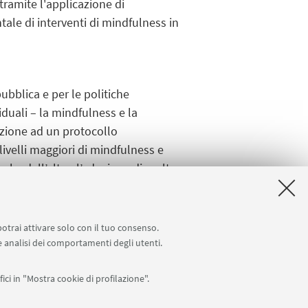
tramite l'applicazione di
ale di interventi di mindfulness in
ubblica e per le politiche
iduali – la mindfulness e la
azione ad un protocollo
ivelli maggiori di mindfulness e
e, dall’altra, l’adozione di scelte
ti Mindfulness&Nature-based per la
zza di una nuova visione eco-
intero pianeta Terra.
potrai attivare solo con il tuo consenso.
 e analisi dei comportamenti degli utenti.
ici in "Mostra cookie di profilazione".