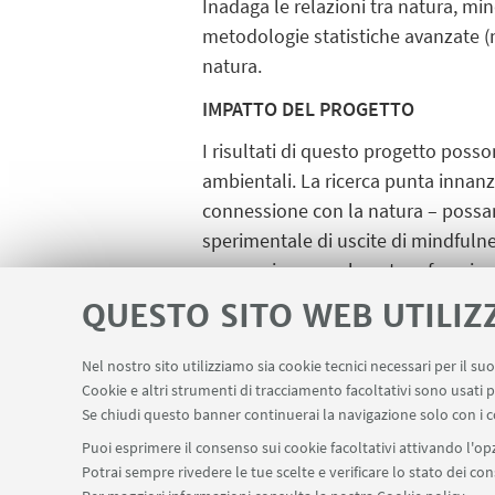
Inadaga le relazioni tra natura, mi
metodologie statistiche avanzate (n
natura.
IMPATTO DEL PROGETTO
I risultati di questo progetto poss
ambientali. La ricerca punta innanzi
connessione con la natura – possano
sperimentale di uscite di mindfuln
connessione con la natura favorisca
alimentari sane e sostenibili. Ques
QUESTO SITO WEB UTILIZ
promozione dei comportamenti pro-
centrica, in cui il benessere umano
Nel nostro sito utilizziamo sia cookie tecnici necessari per il s
Cookie e altri strumenti di tracciamento facoltativi sono usati p
Se chiudi questo banner continuerai la navigazione solo con i c
Puoi esprimere il consenso sui cookie facoltativi attivando l'opz
Potrai sempre rivedere le tue scelte e verificare lo stato dei c