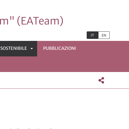
eam" (EATeam)
IT
EN
SOSTENIBILE
PUBBLICAZIONI
APRI
SOTTOMENÙ