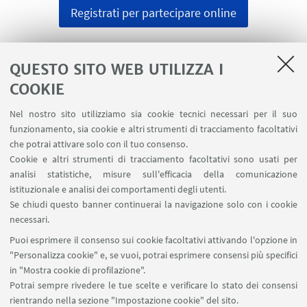
Registrati per partecipare online
QUESTO SITO WEB UTILIZZA I
Scadenza iscrizioni
COOKIE
Sarà possibile registrarsi al Talk
entro il 29
settembre
(
ore 10.00
CET).
Nel nostro sito utilizziamo sia cookie tecnici necessari per il suo
funzionamento, sia cookie e altri strumenti di tracciamento facoltativi
che potrai attivare solo con il tuo consenso.
Cookie e altri strumenti di tracciamento facoltativi sono usati per
analisi statistiche, misure sull'efficacia della comunicazione
istituzionale e analisi dei comportamenti degli utenti.
Se chiudi questo banner continuerai la navigazione solo con i cookie
Via Marsala 49
necessari.
+39 051 2080733
Puoi esprimere il consenso sui cookie facoltativi attivando l'opzione in
alumni@unibo.it
"Personalizza cookie" e, se vuoi, potrai esprimere consensi più specifici
in "Mostra cookie di profilazione".
Chi siamo
Potrai sempre rivedere le tue scelte e verificare lo stato dei consensi
Collabora con noi
rientrando nella sezione "Impostazione cookie" del sito.