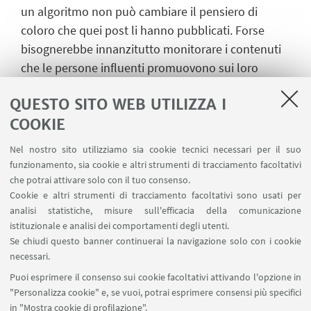
un algoritmo non può cambiare il pensiero di
coloro che quei post li hanno pubblicati. Forse
bisognerebbe innanzitutto monitorare i contenuti
che le persone influenti promuovono sui loro
canali social, in ragione del ruolo che rivestono, e
QUESTO SITO WEB UTILIZZA I
andare a neutralizzare prima di tutto loro.
COOKIE
Intervista effettuata il 2/3/2022 - Associazione
Almae Matris Alumni
Nel nostro sito utilizziamo sia cookie tecnici necessari per il suo
funzionamento, sia cookie e altri strumenti di tracciamento facoltativi
che potrai attivare solo con il tuo consenso.
Cookie e altri strumenti di tracciamento facoltativi sono usati per
analisi statistiche, misure sull'efficacia della comunicazione
istituzionale e analisi dei comportamenti degli utenti.
Se chiudi questo banner continuerai la navigazione solo con i cookie
Via Marsala 49
necessari.
+39 051 2080733
Puoi esprimere il consenso sui cookie facoltativi attivando l'opzione in
alumni@unibo.it
"Personalizza cookie" e, se vuoi, potrai esprimere consensi più specifici
in "Mostra cookie di profilazione".