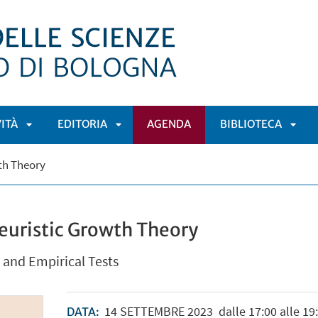
VITÀ
EDITORIA
AGENDA
BIBLIOTECA
APRI
APRI
APRI
th Theory
Ù
SOTTOMENÙ
SOTTOMENÙ
SOT
euristic Growth Theory
 and Empirical Tests
14
SETTEMBRE
2023
dalle 17:00 alle 19
DATA: