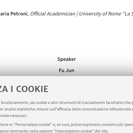
aria Petroni
,
Official Academician | University of Rome “La
Speaker
Fu Jun
Professor of Political Economy at Peking University (China)
ZA I COOKIE
Foreign Corresponding Academician
uo funzionamento, sia cookie e altri strumenti di tracciamento facoltativi che 
er analisi statistiche, misure sull'efficacia della comunicazione istituzionale
ookie necessari.
ione in "Personalizza cookie" e, se vuoi, potrai esprimere consensi più specif
onsensi rientrando nella sezione "Impostazione cookie" del sito.