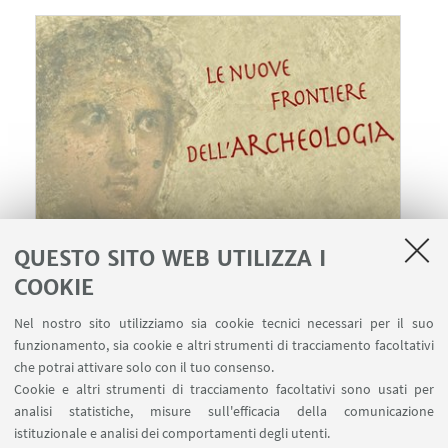
QUESTO SITO WEB UTILIZZA I
COOKIE
12
GIUGNO
2023
dalle 17:00 alle 19:00
DATA:
Accademia delle Scienze dell'Istituto di
LUOGO:
Nel nostro sito utilizziamo sia cookie tecnici necessari per il suo
Bologna | Sala Ulisse - Via Zamboni 31 - Evento in
funzionamento, sia cookie e altri strumenti di tracciamento facoltativi
presenza e online
che potrai attivare solo con il tuo consenso.
Cookie e altri strumenti di tracciamento facoltativi sono usati per
Le nuove frontiere dell'Archeologia
TIPO:
analisi statistiche, misure sull'efficacia della comunicazione
istituzionale e analisi dei comportamenti degli utenti.