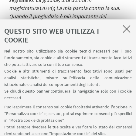
magistratura
(2014);
La mia parola contro la sua.
Quando il pregiudizio è più importante del
giudizio
(2018);
Codice rosso. Il contrasto alla
QUESTO SITO WEB UTILIZZA I
violenza di genere: dalle fonti sovranazionali agli
COOKIE
strumenti applicativi
(insieme a F. Menditto, 2020)
Nel nostro sito utilizziamo sia cookie tecnici necessari per il suo
funzionamento, sia cookie e altri strumenti di tracciamento facoltativi
Per prenotare l'accesso alla conferenza scrivere
che potrai attivare solo con il tuo consenso.
Cookie e altri strumenti di tracciamento facoltativi sono usati per
a
segreteria@accademiascienzebologna.it
.
analisi statistiche, misure sull'efficacia della comunicazione
istituzionale e analisi dei comportamenti degli utenti.
Se chiudi questo banner continuerai la navigazione solo con i cookie
ALLEGATI
necessari.
Puoi esprimere il consenso sui cookie facoltativi attivando l'opzione in
Locandina
[ .pdf 487Kb ]
"Personalizza cookie" e, se vuoi, potrai esprimere consensi più specifici
in "Mostra cookie di profilazione".
Potrai sempre rivedere le tue scelte e verificare lo stato dei consensi
rientrando nella sezione "Impostazione cookie" del sito.