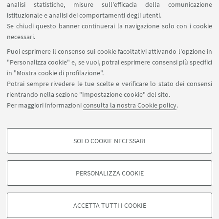
analisi statistiche, misure sull'efficacia della comunicazione
istituzionale e analisi dei comportamenti degli utenti.
IN EVIDENZA
Se chiudi questo banner continuerai la navigazione solo con i cookie
Locandina
[ .pdf 749Kb ]
necessari.
Puoi esprimere il consenso sui cookie facoltativi attivando l'opzione in
diretta streaming
"Personalizza cookie" e, se vuoi, potrai esprimere consensi più specifici
in "Mostra cookie di profilazione".
Potrai sempre rivedere le tue scelte e verificare lo stato dei consensi
rientrando nella sezione "Impostazione cookie" del sito.
Per maggiori informazioni
consulta la nostra Cookie policy
.
SOLO COOKIE NECESSARI
Seguici su:
COOKIE DI PROFILAZIONE - FACOLTATIVI
Si tratta di cookie utilizzati per analizzare le caratteristiche della navigazione
PERSONALIZZA COOKIE
degli utenti, creare profili in base al loro comportamento sul sito, per analisi
di marketing.
©Copyright 2026 - ALMA MATER STUDIORUM - Università di
Mostra cookie di profilazione
Bologna - Via Zamboni, 33 - 40126 Bologna - PI: 01131710376 -
ACCETTA TUTTI I COOKIE
CF: 80007010376 -
Privacy
-
Note legali
-
Impostazioni Cookie
Google/Youtube Video