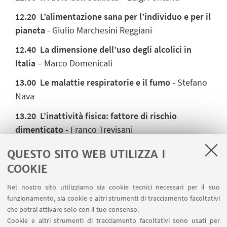
12.20 L’alimentazione
sana
per l’individuo e per il
pianeta
- Giulio Marchesini Reggiani
12.40 La dimensione dell’uso degli alcolici in
Italia
– Marco Domenicali
13.00 Le
malattie
respiratorie
e
il
fumo
- Stefano
Nava
13.20 L’inattività fisica: fattore di rischio
dimenticato
- Franco Trevisani
13.40 Declinino
cognitivo
e
attività
fisica
-
Pietro
QUESTO SITO WEB UTILIZZA I
Cortelli
COOKIE
14.00 Conclusioni
e
chiusura
dei
lavori
Nel nostro sito utilizziamo sia cookie tecnici necessari per il suo
funzionamento, sia cookie e altri strumenti di tracciamento facoltativi
Per la diretta streaming,
clicca qui
che potrai attivare solo con il tuo consenso.
Cookie e altri strumenti di tracciamento facoltativi sono usati per