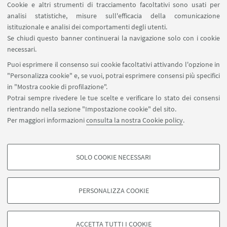
Evento
Cookie e altri strumenti di tracciamento facoltativi sono usati per
TIPO:
analisi statistiche, misure sull'efficacia della comunicazione
istituzionale e analisi dei comportamenti degli utenti.
Se chiudi questo banner continuerai la navigazione solo con i cookie
Mercoledì 23 febbraio 2011 alle ore 17 presso l'Accademia
necessari.
delle Scienze di Bologna il Prof. Stefano Canestrari terrà
Puoi esprimere il consenso sui cookie facoltativi attivando l'opzione in
una conferenza dal titolo: "Il rifiuto di trattamenti sanitari
"Personalizza cookie" e, se vuoi, potrai esprimere consensi più specifici
tra bioetica e diritto".
in "Mostra cookie di profilazione".
Potrai sempre rivedere le tue scelte e verificare lo stato dei consensi
rientrando nella sezione "Impostazione cookie" del sito.
Per maggiori informazioni
consulta la nostra Cookie policy
.
SOLO COOKIE NECESSARI
Seguici su:
COOKIE DI PROFILAZIONE - FACOLTATIVI
Si tratta di cookie utilizzati per analizzare le caratteristiche della navigazione
PERSONALIZZA COOKIE
degli utenti, creare profili in base al loro comportamento sul sito, per analisi
di marketing.
©Copyright 2026 - ALMA MATER STUDIORUM - Università di
Mostra cookie di profilazione
Bologna - Via Zamboni, 33 - 40126 Bologna - PI: 01131710376 -
ACCETTA TUTTI I COOKIE