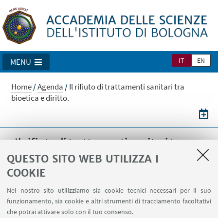
IT
EN
MENU
Home
/
Agenda
/
Il rifiuto di trattamenti sanitari tra
bioetica e diritto.
Il rifiuto di trattamenti sanitari tra
bioetica e diritto.
QUESTO SITO WEB UTILIZZA I
COOKIE
Nel nostro sito utilizziamo sia cookie tecnici necessari per il suo
23
FEBBRAIO
2011
DATA:
funzionamento, sia cookie e altri strumenti di tracciamento facoltativi
via Zamboni 31, Bologna
LUOGO:
che potrai attivare solo con il tuo consenso.