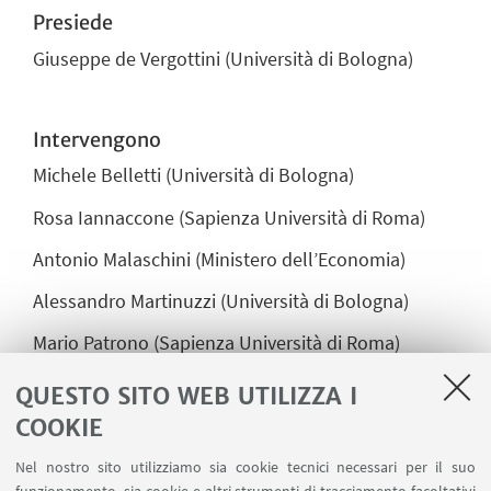
Presiede
Giuseppe de Vergottini
(Università di Bologna)
Intervengono
Michele Belletti
(Università di Bologna)
Rosa Iannaccone
(Sapienza Università di Roma)
Antonio Malaschini
(Ministero dell’Economia)
Alessandro Martinuzzi
(Università di Bologna)
Mario Patrono
(Sapienza Università di Roma)
Javier Tajadura Tejada
(Universidad del País Vasco)
QUESTO SITO WEB UTILIZZA I
COOKIE
Conclusioni:
Nel nostro sito utilizziamo sia cookie tecnici necessari per il suo