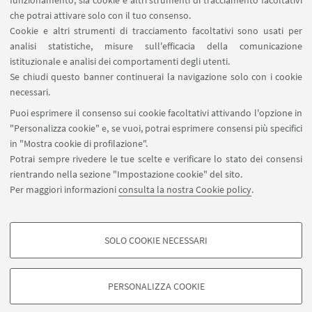
funzionamento, sia cookie e altri strumenti di tracciamento facoltativi
Francesco Biagi
(Università di Bologna)
che potrai attivare solo con il tuo consenso.
Cookie e altri strumenti di tracciamento facoltativi sono usati per
analisi statistiche, misure sull'efficacia della comunicazione
istituzionale e analisi dei comportamenti degli utenti.
Se chiudi questo banner continuerai la navigazione solo con i cookie
ALLEGATI
necessari.
Puoi esprimere il consenso sui cookie facoltativi attivando l'opzione in
Locandina
[ .pdf 226Kb ]
"Personalizza cookie" e, se vuoi, potrai esprimere consensi più specifici
in "Mostra cookie di profilazione".
Potrai sempre rivedere le tue scelte e verificare lo stato dei consensi
rientrando nella sezione "Impostazione cookie" del sito.
Per maggiori informazioni
consulta la nostra Cookie policy
.
SOLO COOKIE NECESSARI
Seguici su:
COOKIE DI PROFILAZIONE - FACOLTATIVI
Si tratta di cookie utilizzati per analizzare le caratteristiche della navigazione
PERSONALIZZA COOKIE
degli utenti, creare profili in base al loro comportamento sul sito, per analisi
di marketing.
©Copyright 2026 - ALMA MATER STUDIORUM - Università di