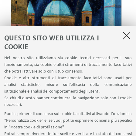
QUESTO SITO WEB UTILIZZA I
14
MARZO
-
16
MARZO
2023
COOKIE
DATA:
dalle 9:00 alle 18:00
Nel nostro sito utilizziamo sia cookie tecnici necessari per il suo
Accademia delle Scienze dell'Istituto di
LUOGO:
funzionamento, sia cookie e altri strumenti di tracciamento facoltativi
Bologna - via Zamboni 31 | Sala Ulisse
che potrai attivare solo con il tuo consenso.
Cookie e altri strumenti di tracciamento facoltativi sono usati per
Convegno
TIPO:
analisi statistiche, misure sull'efficacia della comunicazione
istituzionale e analisi dei comportamenti degli utenti.
Se chiudi questo banner continuerai la navigazione solo con i cookie
ALLEGATI
necessari.
Puoi esprimere il consenso sui cookie facoltativi attivando l'opzione in
Locandina
[ .pdf 916Kb ]
"Personalizza cookie" e, se vuoi, potrai esprimere consensi più specifici
in "Mostra cookie di profilazione".
Potrai sempre rivedere le tue scelte e verificare lo stato dei consensi