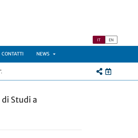
IT
EN
CONTATTI
NEWS
APRI
.
TOMENÙ
SOTTOMENÙ
di Studi a