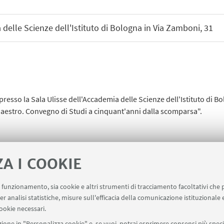
 delle Scienze dell'Istituto di Bologna in Via Zamboni, 31
presso la Sala Ulisse dell'Accademia delle Scienze dell'Istituto di Bo
Maestro. Convegno di Studi a cinquant'anni dalla scomparsa".
ZA I COOKIE
io Cicu, profilo di un Maestro"
[ .pdf 71Kb ]
uo funzionamento, sia cookie e altri strumenti di tracciamento facoltativi che 
er analisi statistiche, misure sull'efficacia della comunicazione istituzionale
ookie necessari.
ione in "Personalizza cookie" e, se vuoi, potrai esprimere consensi più specif