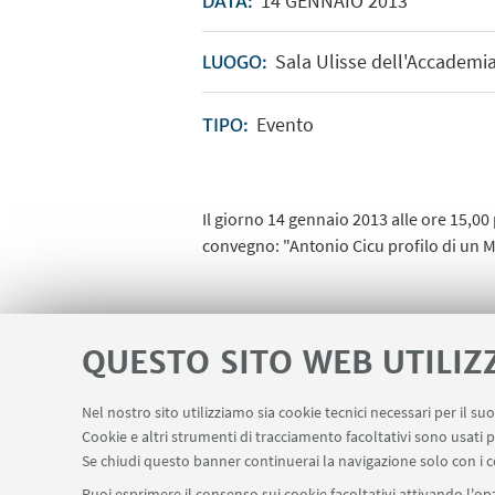
14
GENNAIO
2013
DATA:
Sala Ulisse dell'Accademia
LUOGO:
Evento
TIPO:
Il giorno 14 gennaio 2013 alle ore 15,00 
convegno: "Antonio Cicu profilo di un 
IN EVIDENZA
QUESTO SITO WEB UTILIZ
Locandina Convegno "Anton
Nel nostro sito utilizziamo sia cookie tecnici necessari per il s
Cookie e altri strumenti di tracciamento facoltativi sono usati p
Se chiudi questo banner continuerai la navigazione solo con i c
Puoi esprimere il consenso sui cookie facoltativi attivando l'opz