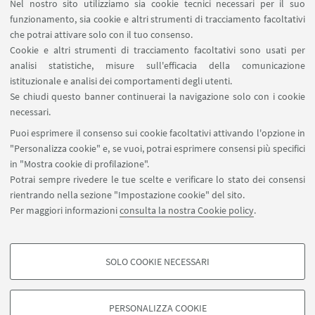
Nel nostro sito utilizziamo sia cookie tecnici necessari per il suo
Giovanni Paoloni
,
Professore ordinario
funzionamento, sia cookie e altri strumenti di tracciamento facoltativi
dell’Università di Roma La Sapienza
che potrai attivare solo con il tuo consenso.
Cookie e altri strumenti di tracciamento facoltativi sono usati per
Angelo Guerraggio
,
Professore ordinario
analisi statistiche, misure sull'efficacia della comunicazione
dell’Università dell’Insubria di Varese e Professore
istituzionale e analisi dei comportamenti degli utenti.
dell’Università Bocconi di Milano
Se chiudi questo banner continuerai la navigazione solo con i cookie
necessari.
Puoi esprimere il consenso sui cookie facoltativi attivando l'opzione in
"Personalizza cookie" e, se vuoi, potrai esprimere consensi più specifici
in "Mostra cookie di profilazione".
Potrai sempre rivedere le tue scelte e verificare lo stato dei consensi
rientrando nella sezione "Impostazione cookie" del sito.
Per maggiori informazioni
consulta la nostra Cookie policy
.
SOLO COOKIE NECESSARI
Seguici su:
COOKIE DI PROFILAZIONE - FACOLTATIVI
Si tratta di cookie utilizzati per analizzare le caratteristiche della navigazione
PERSONALIZZA COOKIE
degli utenti, creare profili in base al loro comportamento sul sito, per analisi