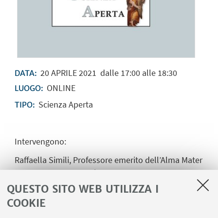
20
APRILE
2021
dalle 17:00 alle 18:30
DATA:
ONLINE
LUOGO:
Scienza Aperta
TIPO:
Intervengono:
Raffaella Simili, Professore emerito dell’Alma Mater
Studiorum - Università di Bologna
QUESTO SITO WEB UTILIZZA I
Daniela Minerva
,
Giornalista, responsabile della
COOKIE
pagina Medicina e Salute de l’Espresso