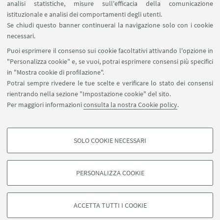
analisi statistiche, misure sull'efficacia della comunicazione
istituzionale e analisi dei comportamenti degli utenti.
IN EVIDENZA
Se chiudi questo banner continuerai la navigazione solo con i cookie
LINK ZOOM
necessari.
Puoi esprimere il consenso sui cookie facoltativi attivando l'opzione in
Locandina
[ .jpg 470Kb ]
"Personalizza cookie" e, se vuoi, potrai esprimere consensi più specifici
in "Mostra cookie di profilazione".
Potrai sempre rivedere le tue scelte e verificare lo stato dei consensi
rientrando nella sezione "Impostazione cookie" del sito.
Per maggiori informazioni
consulta la nostra Cookie policy
.
SOLO COOKIE NECESSARI
Seguici su:
COOKIE DI PROFILAZIONE - FACOLTATIVI
Si tratta di cookie utilizzati per analizzare le caratteristiche della navigazione
PERSONALIZZA COOKIE
degli utenti, creare profili in base al loro comportamento sul sito, per analisi
di marketing.
©Copyright 2026 - ALMA MATER STUDIORUM - Università di
Mostra cookie di profilazione
Bologna - Via Zamboni, 33 - 40126 Bologna - PI: 01131710376 -
ACCETTA TUTTI I COOKIE
CF: 80007010376 -
Privacy
-
Note legali
-
Impostazioni Cookie
Google/Youtube Video