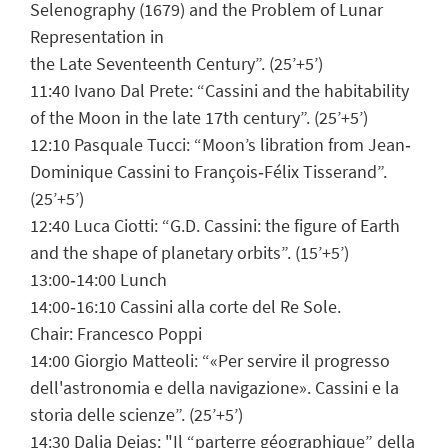
Selenography (1679) and the Problem of Lunar
Representation in
the Late Seventeenth Century”. (25’+5’)
11:40 Ivano Dal Prete: “Cassini and the habitability
of the Moon in the late 17th century”. (25’+5’)
12:10 Pasquale Tucci: “Moon’s libration from Jean‐
Dominique Cassini to François‐Félix Tisserand”.
(25’+5’)
12:40 Luca Ciotti: “G.D. Cassini: the figure of Earth
and the shape of planetary orbits”. (15’+5’)
13:00‐14:00 Lunch
14:00‐16:10 Cassini alla corte del Re Sole.
Chair: Francesco Poppi
14:00 Giorgio Matteoli: “«Per servire il progresso
dell'astronomia e della navigazione». Cassini e la
storia delle scienze”. (25’+5’)
14:30 Dalia Deias: "Il “parterre géographique” della