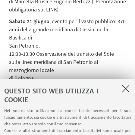
di Marcella Brusa e Eugenio Bertozzi). Prenotazione
obbligatoria sul
LINK
)
Sabato 21 giugno
, evento per il vasto pubblico: 370
anni della grande meridiana di Cassini nella
Basilica di
San Petronio.
12:30‐13:30 Osservazione del transito del Sole
sulla linea meridiana di San Petronio al
mezzogiorno locale
di Bologna.
11:00‐14:00 Telescopi solari in P.zza Nettuno, con la
QUESTO SITO WEB UTILIZZA I
partecipazione dell’Associazione Astrofili
COOKIE
Bolognesi.
15:00‐18:00 Laboratori per i bambini e Planetario in
Nel nostro sito utilizziamo sia cookie tecnici necessari per il suo
funzionamento, sia cookie e altri strumenti di tracciamento facoltativi
Salaborsa.
che potrai attivare solo con il tuo consenso.
Cookie e altri strumenti di tracciamento facoltativi sono usati per