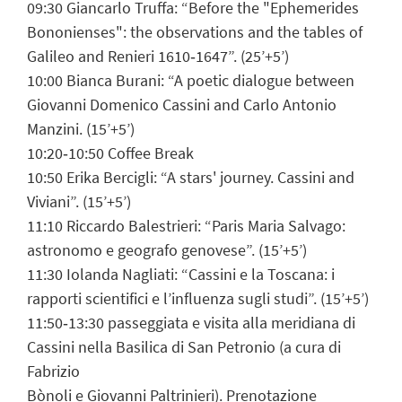
09:30 Giancarlo Truffa: “Before the "Ephemerides
Bononienses": the observations and the tables of
Galileo and Renieri 1610‐1647”. (25’+5’)
10:00 Bianca Burani: “A poetic dialogue between
Giovanni Domenico Cassini and Carlo Antonio
Manzini. (15’+5’)
10:20‐10:50 Coffee Break
10:50 Erika Bercigli: “A stars' journey. Cassini and
Viviani”. (15’+5’)
11:10 Riccardo Balestrieri: “Paris Maria Salvago:
astronomo e geografo genovese”. (15’+5’)
11:30 Iolanda Nagliati: “Cassini e la Toscana: i
rapporti scientifici e l’influenza sugli studi”. (15’+5’)
11:50‐13:30 passeggiata e visita alla meridiana di
Cassini nella Basilica di San Petronio (a cura di
Fabrizio
Bònoli e Giovanni Paltrinieri). Prenotazione