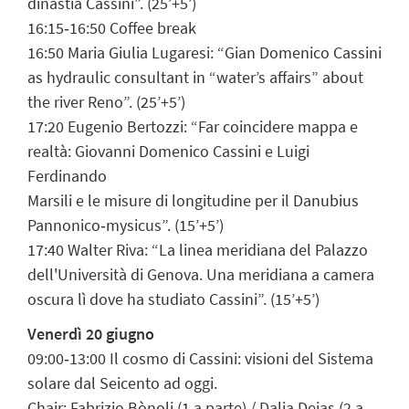
dinastia Cassini”. (25’+5’)
16:15‐16:50 Coffee break
16:50 Maria Giulia Lugaresi: “Gian Domenico Cassini
as hydraulic consultant in “water’s affairs” about
the river Reno”. (25’+5’)
17:20 Eugenio Bertozzi: “Far coincidere mappa e
realtà: Giovanni Domenico Cassini e Luigi
Ferdinando
Marsili e le misure di longitudine per il Danubius
Pannonico‐mysicus”. (15’+5’)
17:40 Walter Riva: “La linea meridiana del Palazzo
dell'Università di Genova. Una meridiana a camera
oscura lì dove ha studiato Cassini”. (15’+5’)
Venerdì 20 giugno
09:00‐13:00 Il cosmo di Cassini: visioni del Sistema
solare dal Seicento ad oggi.
Chair: Fabrizio Bònoli (1 a parte) / Dalia Deias (2 a