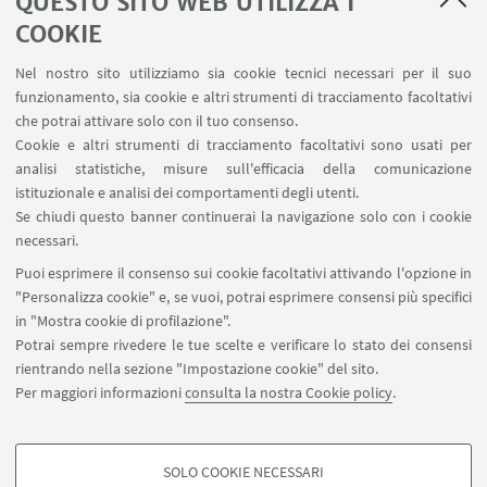
QUESTO SITO WEB UTILIZZA I
(Bologna, Clueb, 2024), a cura di Ersilia Russo; con
Magda Indiveri, Paola Italia e Maria Maddalena
COOKIE
Lombardi.
Nel nostro sito utilizziamo sia cookie tecnici necessari per il suo
funzionamento, sia cookie e altri strumenti di tracciamento facoltativi
18.00-18.30 - Discussione e chiusura dei lavori
che potrai attivare solo con il tuo consenso.
Cookie e altri strumenti di tracciamento facoltativi sono usati per
analisi statistiche, misure sull'efficacia della comunicazione
istituzionale e analisi dei comportamenti degli utenti.
IN EVIDENZA
Se chiudi questo banner continuerai la navigazione solo con i cookie
LINK TEAMS
necessari.
Puoi esprimere il consenso sui cookie facoltativi attivando l'opzione in
Locandina
[ .pdf 1193Kb ]
"Personalizza cookie" e, se vuoi, potrai esprimere consensi più specifici
in "Mostra cookie di profilazione".
Potrai sempre rivedere le tue scelte e verificare lo stato dei consensi
rientrando nella sezione "Impostazione cookie" del sito.
Per maggiori informazioni
consulta la nostra Cookie policy
.
SOLO COOKIE NECESSARI
Seguici su: