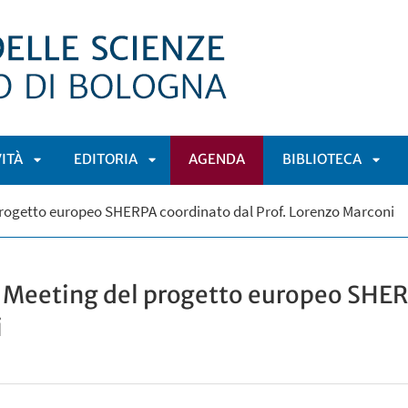
VITÀ
EDITORIA
AGENDA
BIBLIOTECA
APRI
APRI
APRI
 progetto europeo SHERPA coordinato dal Prof. Lorenzo Marconi
Ù
SOTTOMENÙ
SOTTOMENÙ
SOT
f Meeting del progetto europeo SHER
i