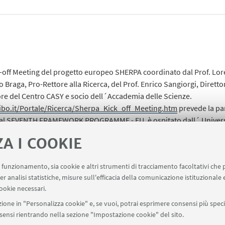
ck-off Meeting del progetto europeo SHERPA coordinato dal Prof. Lo
o Braga, Pro-Rettore alla Ricerca, del Prof. Enrico Sangiorgi, Dirett
ore del Centro CASY e socio dell´Accademia delle Scienze.
ibo.it/Portale/Ricerca/Sherpa_Kick_off_Meeting.htm
prevede la pa
ate dal SEVENTH FRAMEWORK PROGRAMME - EU, è ospitato dall´ Univer
´ Accademia delle Scienze dell´Istituto di Bologna.
ZA I COOKIE
uo funzionamento, sia cookie e altri strumenti di tracciamento facoltativi che 
er analisi statistiche, misure sull'efficacia della comunicazione istituzionale
ookie necessari.
ione in "Personalizza cookie" e, se vuoi, potrai esprimere consensi più specif
onsensi rientrando nella sezione "Impostazione cookie" del sito.