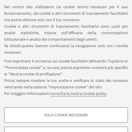
Giovedì 3 febbraio 2011 alle ore 16 nella Sala
Nel nostro sito utilizziamo sia cookie tecnici necessari per il suo
Ulisse dell'Accademia delle Scienze, il Prof. Enrico
funzionamento, sia cookie e altri strumenti di tracciamento facoltativi
Garaci, Presidente dell'Istituto Superiore di Sanità -
che potrai attivare solo con il tuo consenso.
Roma, terrà una conferenza dal titolo: L'Istituto
Cookie e altri strumenti di tracciamento facoltativi sono usati per
Superiore di Sanità nella sua odierna
analisi statistiche, misure sull'efficacia della comunicazione
organizzazione per la salute di tutti i cittadini.
istituzionale e analisi dei comportamenti degli utenti.
Se chiudi questo banner continuerai la navigazione solo con i cookie
Modera la discussione il Presidente dell'Accademia
necessari.
delle Scienze Prof. Francesco Antonio Manzoli
Puoi esprimere il consenso sui cookie facoltativi attivando l'opzione in
"Personalizza cookie" e, se vuoi, potrai esprimere consensi più specifici
in "Mostra cookie di profilazione".
Potrai sempre rivedere le tue scelte e verificare lo stato dei consensi
rientrando nella sezione "Impostazione cookie" del sito.
Per maggiori informazioni
consulta la nostra Cookie policy
.
SOLO COOKIE NECESSARI
Seguici su:
COOKIE DI PROFILAZIONE - FACOLTATIVI
Si tratta di cookie utilizzati per analizzare le caratteristiche della navigazione