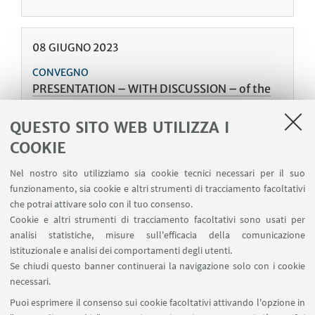
08
GIUGNO
2023
CONVEGNO
PRESENTATION – WITH DISCUSSION – of the
HANDBOOK “ENTROPY, COMPLEXITY AND
SPATIAL DYNAMICS: A REBIRTH OF THEORY?
QUESTO SITO WEB UTILIZZA I
Accademia delle Scienze dell'Istituto di Bologna
COOKIE
| Sala Ulisse - via Zamboni 31 - Evento in presenza e
Nel nostro sito utilizziamo sia cookie tecnici necessari per il suo
online
funzionamento, sia cookie e altri strumenti di tracciamento facoltativi
International Workshop
che potrai attivare solo con il tuo consenso.
Cookie e altri strumenti di tracciamento facoltativi sono usati per
analisi statistiche, misure sull'efficacia della comunicazione
istituzionale e analisi dei comportamenti degli utenti.
Se chiudi questo banner continuerai la navigazione solo con i cookie
1
15
16
17
...
18
necessari.
«
Puoi esprimere il consenso sui cookie facoltativi attivando l'opzione in