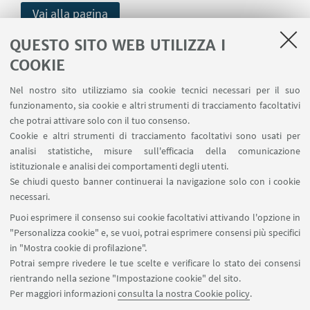
Vai alla pagina
QUESTO SITO WEB UTILIZZA I
COOKIE
Nel nostro sito utilizziamo sia cookie tecnici necessari per il suo
funzionamento, sia cookie e altri strumenti di tracciamento facoltativi
che potrai attivare solo con il tuo consenso.
Cookie e altri strumenti di tracciamento facoltativi sono usati per
analisi statistiche, misure sull'efficacia della comunicazione
istituzionale e analisi dei comportamenti degli utenti.
Se chiudi questo banner continuerai la navigazione solo con i cookie
SIRIUS è parte del progetto CHANGES,
necessari.
finanziato dal Piano Nazionale di Ripresa e
Puoi esprimere il consenso sui cookie facoltativi attivando l'opzione in
"Personalizza cookie" e, se vuoi, potrai esprimere consensi più specifici
Resilienza (PNRR), Missione 4 (Istruzione e
in "Mostra cookie di profilazione".
ricerca), Componente 2 (Dalla Ricerca
Potrai sempre rivedere le tue scelte e verificare lo stato dei consensi
all’Impresa), Investimento 1.3 (Partenariati
rientrando nella sezione "Impostazione cookie" del sito.
Estesi), Tematica 5 (Cultura umanistica e
Per maggiori informazioni
consulta la nostra Cookie policy
.