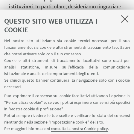
istituzioni
. In particolare, desideriamo ringraziare
il Ministero dell’Istruzione e del Merito, con cui è
QUESTO SITO WEB UTILIZZA I
attivo un protocollo di intesa, e il Ministero
COOKIE
dell’Università e della Ricerca, che ha messo a
disposizione le risorse PNRR per finanziare la Rete
Nel nostro sito utilizziamo sia cookie tecnici necessari per il suo
MERITA. Il loro sostegno è stato decisivo in questa
funzionamento, sia cookie e altri strumenti di tracciamento facoltativi
che potrai attivare solo con il tuo consenso.
fase di avvio ed espansione.
Cookie e altri strumenti di tracciamento facoltativi sono usati per
È ora fondamentale continuare a lavorare insieme
analisi statistiche, misure sull'efficacia della comunicazione
affinché la mobilità sociale diventi una priorità
istituzionale e analisi dei comportamenti degli utenti.
permanente per il Paese.
Se chiudi questo banner continuerai la navigazione solo con i cookie
necessari.
Puoi esprimere il consenso sui cookie facoltativi attivando l'opzione in
"Personalizza cookie" e, se vuoi, potrai esprimere consensi più specifici
in "Mostra cookie di profilazione".
Potrai sempre rivedere le tue scelte e verificare lo stato dei consensi
rientrando nella sezione "Impostazione cookie" del sito.
Per maggiori informazioni
consulta la nostra Cookie policy
.