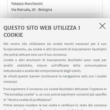
Palazzo Marchesini
Via Marsala, 26 - Bologna
giovedì
,
19
dicembre 2024
18:00 - 20:00
QUESTO SITO WEB UTILIZZA I
COOKIE
SALA ROSSA
Piano Primo
Nel nostro sito utilizziamo sia cookie tecnici necessari per il suo
Palazzo Marchesini
funzionamento, sia cookie e altri strumenti di tracciamento facoltativi
Via Marsala, 26 - Bologna
che potrai attivare solo con il tuo consenso.
Collegiali V.O. - lezione obbligatoria / Collegiali N.O.
Cookie e altri strumenti di tracciamento facoltativi sono usati per
- lezione facoltativa
analisi statistiche, misure sull'efficacia della comunicazione
istituzionale e analisi dei comportamenti degli utenti.
mercoledì
,
22
gennaio 2025
Se chiudi questo banner continuerai la navigazione solo con i cookie
18:00 - 20:00
necessari.
Puoi esprimere il consenso sui cookie facoltativi attivando l'opzione in
La lezione si terrà nel Plesso Scaravilli, Aula 4
"Personalizza cookie" e, se vuoi, potrai esprimere consensi più specifici
in "Mostra cookie di profilazione".
Potrai sempre rivedere le tue scelte e verificare lo stato dei consensi