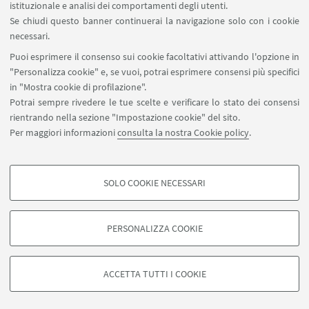
istituzionale e analisi dei comportamenti degli utenti.
Via Marsala, 26 - Bologna
Se chiudi questo banner continuerai la navigazione solo con i cookie
Lezione facoltativa per i Collegiali della coorte
necessari.
d'ingresso 2021/22 - obbligatoria per tutti gli altri
Puoi esprimere il consenso sui cookie facoltativi attivando l'opzione in
Collegiali
"Personalizza cookie" e, se vuoi, potrai esprimere consensi più specifici
in "Mostra cookie di profilazione".
Potrai sempre rivedere le tue scelte e verificare lo stato dei consensi
rientrando nella sezione "Impostazione cookie" del sito.
Per maggiori informazioni
consulta la nostra Cookie policy
.
Area riservata
SOLO COOKIE NECESSARI
Seguici su:
COOKIE DI PROFILAZIONE - FACOLTATIVI
Si tratta di cookie utilizzati per analizzare le caratteristiche della navigazione
PERSONALIZZA COOKIE
degli utenti, creare profili in base al loro comportamento sul sito, per analisi
di marketing.
©Copyright 2026 - ALMA MATER STUDIORUM - Università di
Mostra cookie di profilazione
Bologna - Via Zamboni, 33 - 40126 Bologna - PI: 01131710376 -
ACCETTA TUTTI I COOKIE
CF: 80007010376 -
Privacy
-
Note legali
-
Impostazioni Cookie
Google/Youtube Video