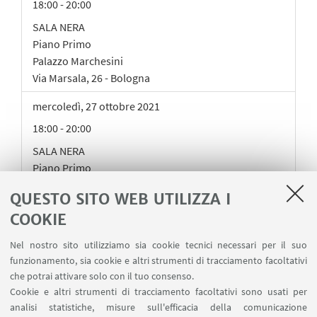
18:00 - 20:00
SALA NERA
Piano Primo
Palazzo Marchesini
Via Marsala, 26 - Bologna
mercoledì
,
27
ottobre 2021
18:00 - 20:00
SALA NERA
Piano Primo
Palazzo Marchesini
QUESTO SITO WEB UTILIZZA I
Via Marsala, 26 - Bologna
COOKIE
giovedì
,
28
ottobre 2021
Nel nostro sito utilizziamo sia cookie tecnici necessari per il suo
18:00 - 20:00
funzionamento, sia cookie e altri strumenti di tracciamento facoltativi
SALA NERA
che potrai attivare solo con il tuo consenso.
Piano Primo
Cookie e altri strumenti di tracciamento facoltativi sono usati per
analisi statistiche, misure sull'efficacia della comunicazione
Palazzo Marchesini