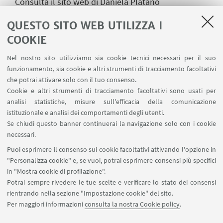
Consulta il sito web di
Daniela Platano
Consulta il sito web di
Marco Giovanni Mariani
QUESTO SITO WEB UTILIZZA I
COOKIE
Nel nostro sito utilizziamo sia cookie tecnici necessari per il suo
funzionamento, sia cookie e altri strumenti di tracciamento facoltativi
che potrai attivare solo con il tuo consenso.
Cookie e altri strumenti di tracciamento facoltativi sono usati per
analisi statistiche, misure sull'efficacia della comunicazione
SDGs
istituzionale e analisi dei comportamenti degli utenti.
Se chiudi questo banner continuerai la navigazione solo con i cookie
L'insegnamento contribuisce al perseguimento
necessari.
degli Obiettivi di Sviluppo Sostenibile
Puoi esprimere il consenso sui cookie facoltativi attivando l'opzione in
dell'Agenda 2030 dell'ONU.
"Personalizza cookie" e, se vuoi, potrai esprimere consensi più specifici
in "Mostra cookie di profilazione".
Potrai sempre rivedere le tue scelte e verificare lo stato dei consensi
rientrando nella sezione "Impostazione cookie" del sito.
Per maggiori informazioni
consulta la nostra Cookie policy
.
Area riservata