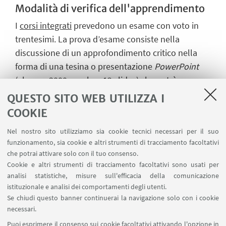
Modalità di verifica dell'apprendimento
I
corsi integrati
prevedono un esame con voto in
trentesimi. La prova d’esame consiste nella
discussione di un approfondimento critico nella
forma di una tesina o presentazione
PowerPoint
(almeno 3000 parole o 12 slides) che potrà essere
individuale o di gruppo purché sia chiaramente
QUESTO SITO WEB UTILIZZA I
identificabile il contributo del singolo, da
COOKIE
concordare con uno dei docenti, in accordo con il
Nel nostro sito utilizziamo sia cookie tecnici necessari per il suo
docente titolare del corso. La prova d’esame si
funzionamento, sia cookie e altri strumenti di tracciamento facoltativi
dovrà sostenere nella stessa lingua
che potrai attivare solo con il tuo consenso.
d’insegnamento del corso.
Cookie e altri strumenti di tracciamento facoltativi sono usati per
analisi statistiche, misure sull'efficacia della comunicazione
Orario di ricevimento
istituzionale e analisi dei comportamenti degli utenti.
Se chiudi questo banner continuerai la navigazione solo con i cookie
Consulta il sito web di
Samuele Sanna
necessari.
Consulta il sito web di
Berardo Ruffini
Puoi esprimere il consenso sui cookie facoltativi attivando l'opzione in