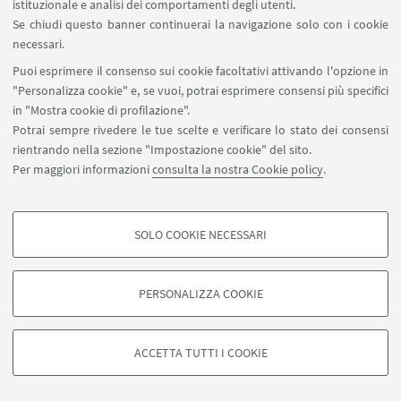
istituzionale e analisi dei comportamenti degli utenti.
Se chiudi questo banner continuerai la navigazione solo con i cookie
necessari.
Puoi esprimere il consenso sui cookie facoltativi attivando l'opzione in
"Personalizza cookie" e, se vuoi, potrai esprimere consensi più specifici
in "Mostra cookie di profilazione".
Potrai sempre rivedere le tue scelte e verificare lo stato dei consensi
rientrando nella sezione "Impostazione cookie" del sito.
Per maggiori informazioni
consulta la nostra Cookie policy
.
Area riservata
SOLO COOKIE NECESSARI
Seguici su:
COOKIE DI PROFILAZIONE - FACOLTATIVI
Si tratta di cookie utilizzati per analizzare le caratteristiche della navigazione
PERSONALIZZA COOKIE
degli utenti, creare profili in base al loro comportamento sul sito, per analisi
di marketing.
©Copyright 2026 - ALMA MATER STUDIORUM - Università di
Mostra cookie di profilazione
Bologna - Via Zamboni, 33 - 40126 Bologna - PI: 01131710376 -
ACCETTA TUTTI I COOKIE
CF: 80007010376 -
Privacy
-
Note legali
-
Impostazioni Cookie
Google/Youtube Video