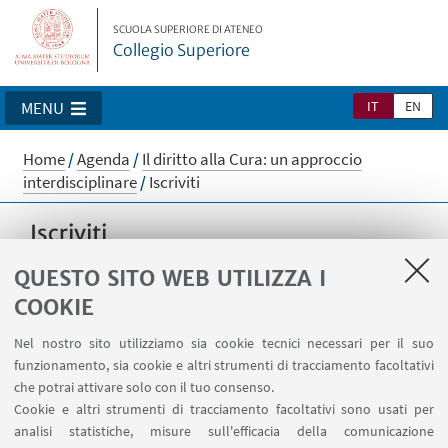
SCUOLA SUPERIORE DI ATENEO
Collegio Superiore
IT
EN
MENU
Home
/
Agenda
/
Il diritto alla Cura: un approccio
interdisciplinare
/
Iscriviti
Iscriviti
Dal 13 al 15 novembre 2025 presso il Centro
QUESTO SITO WEB UTILIZZA I
Residenziale Universitario di Bertinoro
COOKIE
Docente Coordinatrice: Prof.ssa Ragone
Nel nostro sito utilizziamo sia cookie tecnici necessari per il suo
funzionamento, sia cookie e altri strumenti di tracciamento facoltativi
Siamo spiacenti, non è più possibile effettuare l'iscrizione.
che potrai attivare solo con il tuo consenso.
Cookie e altri strumenti di tracciamento facoltativi sono usati per
analisi statistiche, misure sull'efficacia della comunicazione