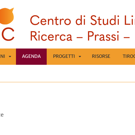
NI
AGENDA
PROGETTI
RISORSE
TIRO
APRI
APRI
SOTTOMENÙ
SOTTOMENÙ
ze