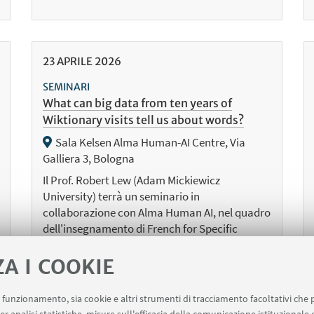
23
APRILE
2026
SEMINARI
What can big data from ten years of
Wiktionary visits tell us about words?
Sala Kelsen Alma Human-AI Centre, Via
Galliera 3, Bologna
Il Prof. Robert Lew (Adam Mickiewicz
University) terrà un seminario in
collaborazione con Alma Human AI, nel quadro
dell'insegnamento di French for Specific
Purposes 1 (LM-LSC) della Prof.ssa Zotti.
ZA I COOKIE
uo funzionamento, sia cookie e altri strumenti di tracciamento facoltativi che 