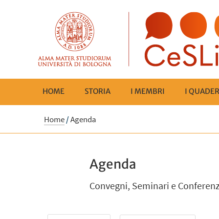
HOME
STORIA
I MEMBRI
I QUADER
Home
/
Agenda
Agenda
Convegni, Seminari e Conferen