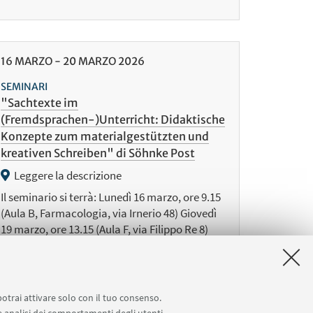
16
MARZO
-
20
MARZO
2026
SEMINARI
"Sachtexte im
(Fremdsprachen-)Unterricht: Didaktische
Konzepte zum materialgestützten und
kreativen Schreiben" di Söhnke Post
Leggere la descrizione
Il seminario si terrà: Lunedì 16 marzo, ore 9.15
(Aula B, Farmacologia, via Irnerio 48) Giovedì
19 marzo, ore 13.15 (Aula F, via Filippo Re 8)
Venerdì 20 marzo, ore 13.15 (Aula B, via Filippo
Re 8)
potrai attivare solo con il tuo consenso.