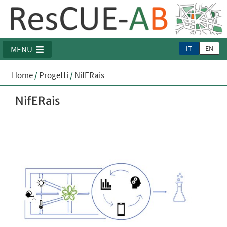
IT
EN
MENU
Home
/
Progetti
/
NifERais
NifERais