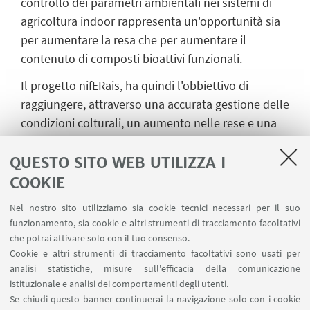
controllo dei parametri ambientali nei sistemi di
agricoltura indoor rappresenta un'opportunità sia
per aumentare la resa che per aumentare il
contenuto di composti bioattivi funzionali.
Il progetto nifERais, ha quindi l'obbiettivo di
raggiungere,
attraverso una accurata gestione delle
condizioni colturali, un aumento nelle rese e una
garanzia di stabilità nella qualità del prodotto
andando incontro a quelle che sono le esigenze
QUESTO SITO WEB UTILIZZA I
dell’industria agroalimentare e farmacologica,
COOKIE
preservando la sostenibilità del sistema. Lo
Nel nostro sito utilizziamo sia cookie tecnici necessari per il suo
studio delle strategie culturali avverrà tramite
funzionamento, sia cookie e altri strumenti di tracciamento facoltativi
l'integrazione di dati provenienti da sensori,
che potrai attivare solo con il tuo consenso.
applicazione di Internet of Things e sistemi in
Cookie e altri strumenti di tracciamento facoltativi sono usati per
analisi statistiche, misure sull'efficacia della comunicazione
grado di gestire autonomamente i dati. Inoltre,
istituzionale e analisi dei comportamenti degli utenti.
l'integrazione di sistemi di AI permetterà di definire
Se chiudi questo banner continuerai la navigazione solo con i cookie
protocolli e tecnologie innovative per migliorare la