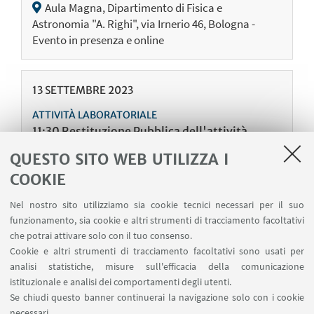
Aula Magna, Dipartimento di Fisica e
Astronomia "A. Righi", via Irnerio 46, Bologna -
Evento in presenza e online
13
SETTEMBRE
2023
ATTIVITÀ LABORATORIALE
11:30 Restituzione Pubblica dell'attività
laboratoriale parte2
QUESTO SITO WEB UTILIZZA I
Aula Magna, Dipartimento di Fisica e
COOKIE
Astronomia "A. Righi", via Irnerio 46, Bologna -
Evento in presenza e online
Nel nostro sito utilizziamo sia cookie tecnici necessari per il suo
funzionamento, sia cookie e altri strumenti di tracciamento facoltativi
che potrai attivare solo con il tuo consenso.
Cookie e altri strumenti di tracciamento facoltativi sono usati per
13
SETTEMBRE
2023
analisi statistiche, misure sull'efficacia della comunicazione
ATTIVITÀ LABORATORIALE
istituzionale e analisi dei comportamenti degli utenti.
9:30 Restituzione Pubblica dell'attività
Se chiudi questo banner continuerai la navigazione solo con i cookie
laboratoriale parte1
necessari.