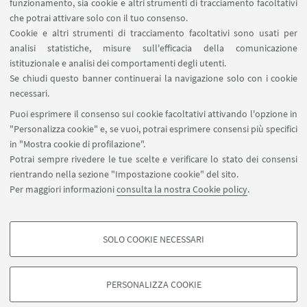
funzionamento, sia cookie e altri strumenti di tracciamento facoltativi
che potrai attivare solo con il tuo consenso.
Marcella Brusa
Cookie e altri strumenti di tracciamento facoltativi sono usati per
Samuele Sanna
analisi statistiche, misure sull'efficacia della comunicazione
istituzionale e analisi dei comportamenti degli utenti.
Se chiudi questo banner continuerai la navigazione solo con i cookie
necessari.
COMITATO CONSULTIVO
Puoi esprimere il consenso sui cookie facoltativi attivando l'opzione in
Andrea Brunello
,
Giulia Tasquier
,
Sara Laureti
"Personalizza cookie" e, se vuoi, potrai esprimere consensi più specifici
in "Mostra cookie di profilazione".
Potrai sempre rivedere le tue scelte e verificare lo stato dei consensi
CON LA COLLABORAZIONE DI
rientrando nella sezione "Impostazione cookie" del sito.
Monica Murano, Lorenza Vianello, Roberto
Per maggiori informazioni
consulta la nostra Cookie policy
.
Giacomelli (INFN)
SOLO COOKIE NECESSARI
COOKIE DI PROFILAZIONE - FACOLTATIVI
Si tratta di cookie utilizzati per analizzare le caratteristiche della navigazione
PERSONALIZZA COOKIE
degli utenti, creare profili in base al loro comportamento sul sito, per analisi
di marketing.
©Copyright 2026 - ALMA MATER STUDIORUM - Università di