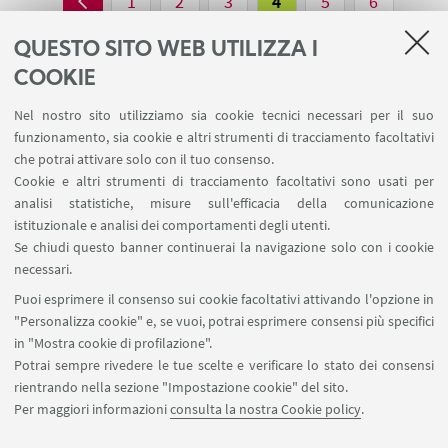
1
2
3
4
5
6
«
QUESTO SITO WEB UTILIZZA I
Precedenti
COOKIE
12
Successivi
elementi
Nel nostro sito utilizziamo sia cookie tecnici necessari per il suo
12
funzionamento, sia cookie e altri strumenti di tracciamento facoltativi
elementi
che potrai attivare solo con il tuo consenso.
»
Cookie e altri strumenti di tracciamento facoltativi sono usati per
analisi statistiche, misure sull'efficacia della comunicazione
istituzionale e analisi dei comportamenti degli utenti.
Se chiudi questo banner continuerai la navigazione solo con i cookie
necessari.
Puoi esprimere il consenso sui cookie facoltativi attivando l'opzione in
"Personalizza cookie" e, se vuoi, potrai esprimere consensi più specifici
in "Mostra cookie di profilazione".
CONTATTACI
Potrai sempre rivedere le tue scelte e verificare lo stato dei consensi
via Ugo Foscolo 7, Bologna (BO)
rientrando nella sezione "Impostazione cookie" del sito.
Per maggiori informazioni
consulta la nostra Cookie policy
.
+39 051 2080629