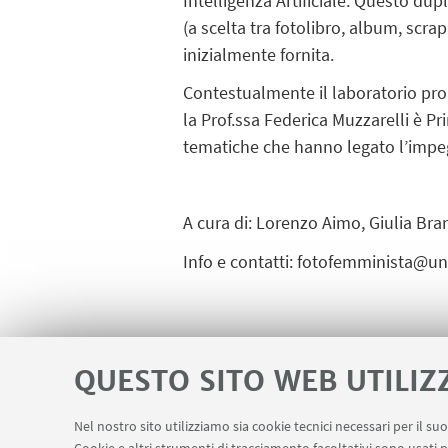
Intelligenza Artificiale. Questo dup
(a scelta tra fotolibro, album, scra
inizialmente fornita.
Contestualmente il laboratorio propo
la Prof.ssa Federica Muzzarelli è Pr
tematiche che hanno legato l’impeg
A cura di: Lorenzo Aimo, Giulia Bran
Info e contatti: fotofemminista@un
IN EVIDENZA
QUESTO SITO WEB UTILIZ
Locandina
[ .pdf 1482Kb ]
Nel nostro sito utilizziamo sia cookie tecnici necessari per il s