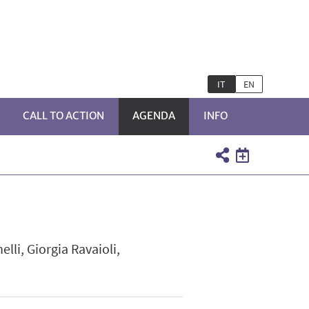
IT
EN
CALL TO ACTION
AGENDA
INFO
PRI
OTTOMENÙ
lli, Giorgia Ravaioli,