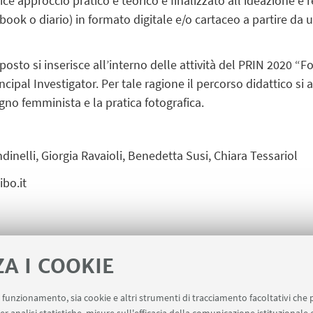
lice approccio pratico e teorico è finalizzato all’ideazione e 
pbook o diario) in formato digitale e/o cartaceo a partire da
sto si inserisce all’interno delle attività del PRIN 2020 “Fo
incipal Investigator. Per tale ragione il percorso didattico si
no femminista e la pratica fotografica.
dinelli, Giorgia Ravaioli, Benedetta Susi, Chiara Tessariol
ibo.it
ZA I COOKIE
uo funzionamento, sia cookie e altri strumenti di tracciamento facoltativi che 