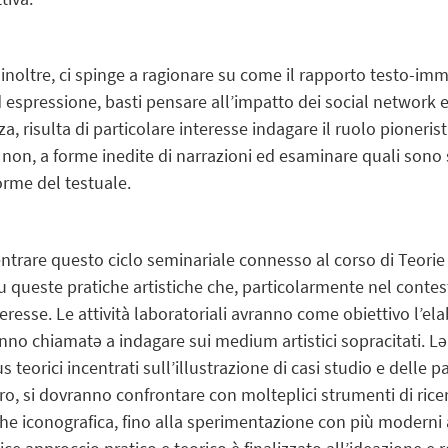
inoltre, ci spinge a ragionare su come il rapporto testo-im
spressione, basti pensare all’impatto dei social network e 
a, risulta di particolare interesse indagare il ruolo pioneris
 e non, a forme inedite di narrazioni ed esaminare quali sono 
rme del testuale.
ncentrare questo ciclo seminariale connesso al corso di
Teorie
su queste pratiche artistiche che, particolarmente nel contes
teresse. Le attività laboratoriali avranno come obiettivo l’e
ranno chiamatə a indagare sui
medium
artistici sopracitati. 
us teorici incentrati sull’illustrazione di casi studio e delle 
avoro, si dovranno confrontare con molteplici strumenti di rice
a che iconografica, fino alla sperimentazione con più moderni a