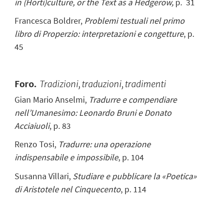
in
(Horti)culture, or the Text as a Hedgerow,
p.
31
Francesca Boldrer,
Problemi testuali nel primo
libro di Properzio: interpretazioni e congetture
, p.
45
Foro
.
Tradizioni, traduzioni, tradimenti
Gian Mario Anselmi,
Tradurre e compendiare
nell’Umanesimo: Leonardo Bruni e Donato
Acciaiuoli
, p. 83
Renzo Tosi,
Tradurre: una operazione
indispensabile e impossibile
, p. 104
Susanna Villari,
Studiare e pubblicare la «Poetica»
di Aristotele nel Cinquecento
, p.
114