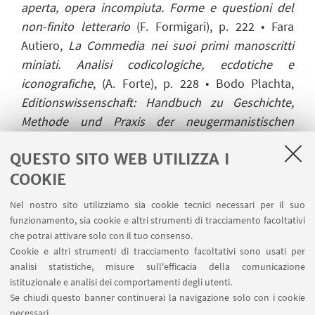
aperta, opera incompiuta. Forme e questioni del
non-finito letterario
(F. Formigari), p. 222
•
Fara
Autiero,
La Commedia nei suoi primi manoscritti
miniati. Analisi codicologiche, ecdotiche e
iconografiche
, (A. Forte), p. 228
•
Bodo Plachta,
Editionswissenschaft: Handbuch zu Geschichte,
Methode und Praxis der neugermanistischen
Edition
(D. Pafumi), p. 233
•
Digital editing and
QUESTO SITO WEB UTILIZZA I
publishing in the twenty-first century
(E.B.M.
COOKIE
Rendall), p. 238
Nel nostro sito utilizziamo sia cookie tecnici necessari per il suo
funzionamento, sia cookie e altri strumenti di tracciamento facoltativi
Cronache
che potrai attivare solo con il tuo consenso.
Cookie e altri strumenti di tracciamento facoltativi sono usati per
Francesca Hartmann,
IBE - International
analisi statistiche, misure sull'efficacia della comunicazione
Boccaccio Edition
, p. 251
istituzionale e analisi dei comportamenti degli utenti.
Se chiudi questo banner continuerai la navigazione solo con i cookie
Rosamaria I. Laruccia,
20th Annual Conference
necessari.