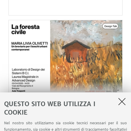
QUESTO SITO WEB UTILIZZA I
DESIGN TALK
La foresta civile. Un breviario per i boschi
COOKIE
urbani contemporanei
Nel nostro sito utilizziamo sia cookie tecnici necessari per il suo
Incontro con Maria Livia Olivetti
funzionamento, sia cookie e altri strumenti di tracciamento facoltativi