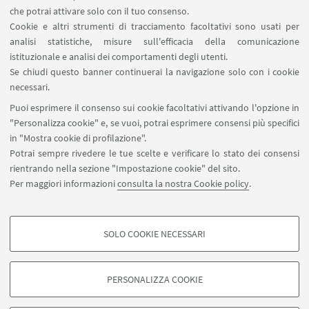
che potrai attivare solo con il tuo consenso.
Cookie e altri strumenti di tracciamento facoltativi sono usati per
analisi statistiche, misure sull'efficacia della comunicazione
istituzionale e analisi dei comportamenti degli utenti.
Se chiudi questo banner continuerai la navigazione solo con i cookie
1
4
5
6
...
7
necessari.
«
Puoi esprimere il consenso sui cookie facoltativi attivando l'opzione in
Precedenti
"Personalizza cookie" e, se vuoi, potrai esprimere consensi più specifici
8
9
10
19
...
12
in "Mostra cookie di profilazione".
elementi
Successivi
Potrai sempre rivedere le tue scelte e verificare lo stato dei consensi
12
rientrando nella sezione "Impostazione cookie" del sito.
elementi
Per maggiori informazioni
consulta la nostra Cookie policy
.
»
SOLO COOKIE NECESSARI
Seguici su:
COOKIE DI PROFILAZIONE - FACOLTATIVI
Si tratta di cookie utilizzati per analizzare le caratteristiche della navigazione
PERSONALIZZA COOKIE
degli utenti, creare profili in base al loro comportamento sul sito, per analisi
di marketing.
©Copyright 2026 - ALMA MATER STUDIORUM - Università di