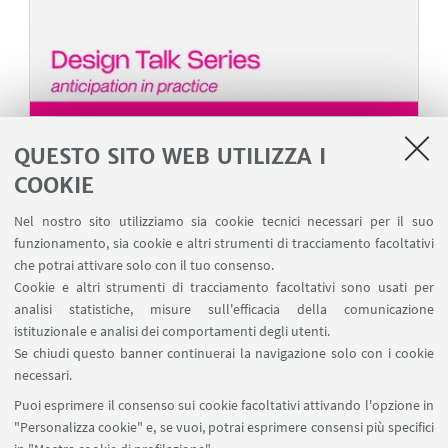
DESIGN TALK
QUESTO SITO WEB UTILIZZA I
Caffeina: come navigare oggi nel mondo della
COOKIE
Creatività
11 maggio 2025 - ore 12:00/16:00 - AULA
Nel nostro sito utilizziamo sia cookie tecnici necessari per il suo
TRASPORTI, Viale Risorgimento, 2
funzionamento, sia cookie e altri strumenti di tracciamento facoltativi
che potrai attivare solo con il tuo consenso.
Cookie e altri strumenti di tracciamento facoltativi sono usati per
analisi statistiche, misure sull'efficacia della comunicazione
istituzionale e analisi dei comportamenti degli utenti.
Se chiudi questo banner continuerai la navigazione solo con i cookie
necessari.
2
3
4
5
6
7
1
Puoi esprimere il consenso sui cookie facoltativi attivando l'opzione in
"Personalizza cookie" e, se vuoi, potrai esprimere consensi più specifici
19
...