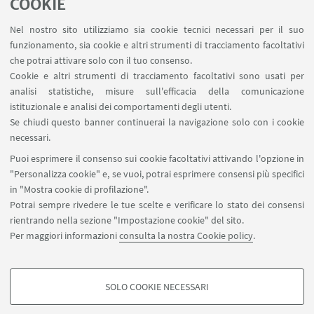
spazi esterni della scuola
COOKIE
13-16 aprile 2026 - Isitituto Archimede, San Giovanni
Nel nostro sito utilizziamo sia cookie tecnici necessari per il suo
in Persiceto, Bologna
funzionamento, sia cookie e altri strumenti di tracciamento facoltativi
che potrai attivare solo con il tuo consenso.
Cookie e altri strumenti di tracciamento facoltativi sono usati per
analisi statistiche, misure sull'efficacia della comunicazione
istituzionale e analisi dei comportamenti degli utenti.
Se chiudi questo banner continuerai la navigazione solo con i cookie
1
3
4
5
6
2
necessari.
«
Puoi esprimere il consenso sui cookie facoltativi attivando l'opzione in
Precedenti
"Personalizza cookie" e, se vuoi, potrai esprimere consensi più specifici
7
19
...
12
in "Mostra cookie di profilazione".
elementi
Successivi
Potrai sempre rivedere le tue scelte e verificare lo stato dei consensi
12
rientrando nella sezione "Impostazione cookie" del sito.
elementi
Per maggiori informazioni
consulta la nostra Cookie policy
.
»
SOLO COOKIE NECESSARI
Seguici su:
COOKIE DI PROFILAZIONE - FACOLTATIVI